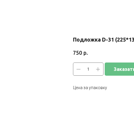
Подложка D-31 (225*13
р.
750
Заказат
Цена за упаковку